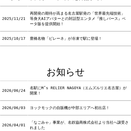
再開発の期待が高まる名古屋駅発の「世界最先端技術」
2025/11/21
等身大AIアバターとの対話型エンタメ『推しバース』ベ
ータ版を提供開始！
2025/10/17
豊橋名物「ピレーネ」が冷凍で駅に登場！
お知らせ
名駅にM’s RELIER NAGOYA（エムズルリエ名古屋）が
2026/06/24
開業！
2026/06/03
ヨックモックの自販機が中部エリアへ初出店！
「なごみゃ」事業が、名鉄協商株式会社より当社へ譲受さ
2026/04/01
れました