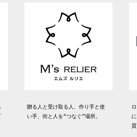
地
贈る人と受け取る人、作り手と使
ロ
プ
い手、街と人を“つなぐ”場所。
に
質