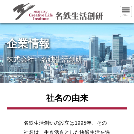
メニュー
企業情報
株式会社 名鉄生活創研
社名の由来
名鉄生活創研の設立は1995年。その
社名は「生き活きとした快適生活を過